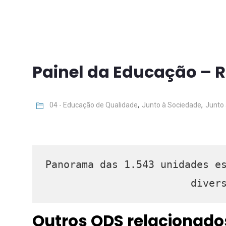
Painel da Educação – R
04 - Educação de Qualidade
,
Junto à Sociedade
,
Junto 
Panorama das 1.543 unidades es
 dive
Outros ODS relacionados